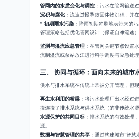
管网内的水质变化与调控
：污水在管网输送
沉积与腐化
：流速过慢导致固体物沉积，并
*
初期雨水污染
：降雨初期冲刷地表带来的污
管理策略包括优化管网设计（保证自净流速
监测与溢流应急管理
：在管网关键节点设置
流制溢流或泵站放江进行科学调度与应急处
三、 协同与循环：面向未来的城市
供水与排水系统在传统上常被分开管理，但现
再生水利用的桥梁
：将污水处理厂出水经过
接连接了排水系统与供水系统（的非传统水
水源保护的共同目标
：排水系统的有效处理，
源。
数据与智慧管理的共享
：通过构建城市“智慧