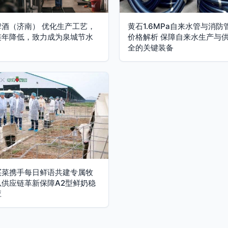
啤酒（济南） 优化生产工艺，
黄石1.6MPa自来水管与消防
连年降低，致力成为泉城节水
价格解析 保障自来水生产与
全的关键装备
买菜携手每日鲜语共建专属牧
以供应链革新保障A2型鲜奶稳
应