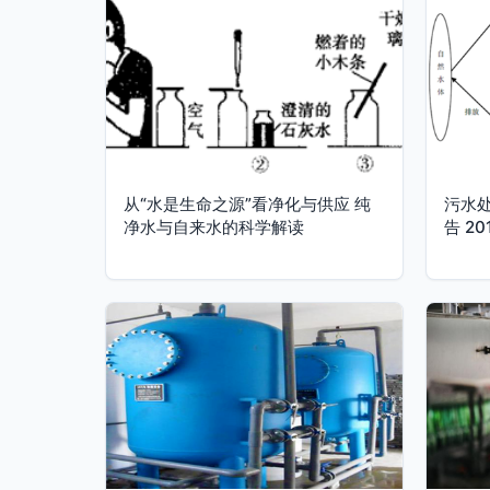
从“水是生命之源”看净化与供应 纯
污水
净水与自来水的科学解读
告 2