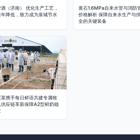
啤酒（济南） 优化生产工艺，
黄石1.6MPa自来水管与消防
连年降低，致力成为泉城节水
价格解析 保障自来水生产与
全的关键装备
买菜携手每日鲜语共建专属牧
以供应链革新保障A2型鲜奶稳
应