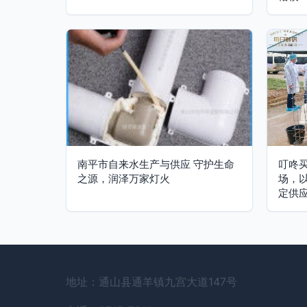
南平市自来水生产与供应 守护生命
叮咚
之源，润泽万家灯火
场，
定供
地址：通山县通羊镇九宫大道147号