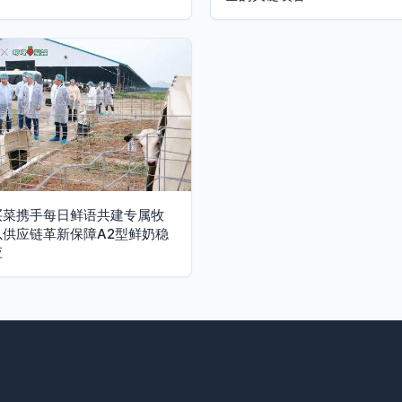
买菜携手每日鲜语共建专属牧
以供应链革新保障A2型鲜奶稳
应