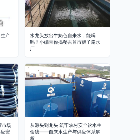
水生产
水龙头放出牛奶色自来水，能喝
吗？小编带你揭秘吉首市狮子庵水
厂
管市场
从源头到龙头 筑牢农村安全饮水生
供应安
命线——自来水生产与供应体系解
析